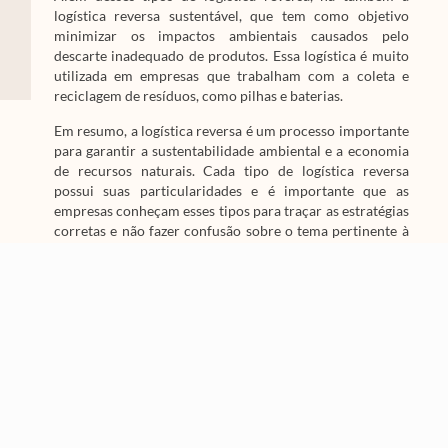
logística reversa sustentável, que tem como objetivo
minimizar os impactos ambientais causados pelo
descarte inadequado de produtos. Essa logística é muito
utilizada em empresas que trabalham com a coleta e
reciclagem de resíduos, como pilhas e baterias.
Em resumo, a logística reversa é um processo importante
para garantir a sustentabilidade ambiental e a economia
de recursos naturais. Cada tipo de logística reversa
possui suas particularidades e é importante que as
empresas conheçam esses tipos para traçar as estratégias
corretas e não fazer confusão sobre o tema pertinente à
sua empresa.
Nós da
Atto
somos especialistas no assunto e você
pode contar com a gente para fazer a Logística
Reversa de sua empresa.
Entre em contato com o
nosso time e saiba como podemos ajudá-lo!
Fale conosco