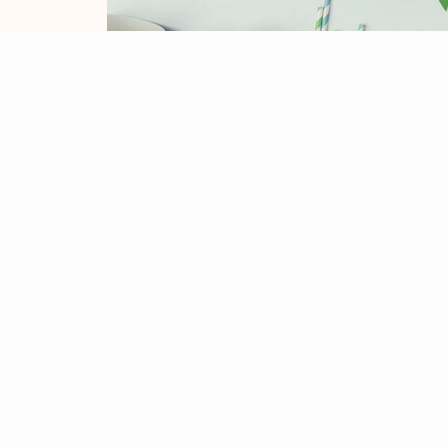
Em resumo, a gestão de resíduos é fundamental
práticas conscientes e responsáveis, reduzir s
eficiência operacional. Além disso, ela pode cont
fidelização de clientes. Portanto, investir e
inteligente e necessária para o sucesso dos negóci
Por fim, é importante ressaltar que a gestão d
requer investimentos em infraestrutura, tecnologi
os benefícios gerados por essa prática fazem del
para as empresas que buscam um desenvolvimento
Se você precisa de uma solução eficiente e confiáv
reversa, conte com a nossa empresa. Nós te
oferecemos serviços personalizados, que atendem 