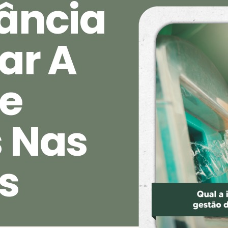
ância
ar A
e
 Nas
s