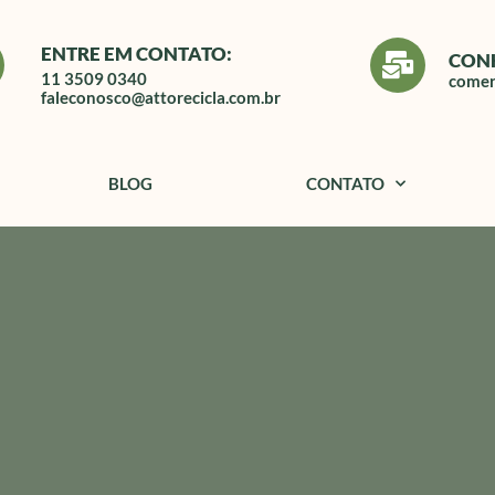
ENTRE EM CONTATO:
CON
11 3509 0340
comer
faleconosco@attorecicla.com.br
BLOG
CONTATO