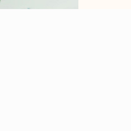
 para as empresas que desejam adotar
eus efeitos ambientais e melhorar sua
ribuir para a imagem da empresa e para a
m gestão de resíduos é uma estratégia
os a longo prazo.
e resíduos não é uma tarefa simples e
a e capacitação de pessoal. No entanto,
a um investimento necessário e aprovado
 sustentável e responsável.
el para a gestão de resíduos e logística
mos anos de experiência no setor e
às suas necessidades específicas.